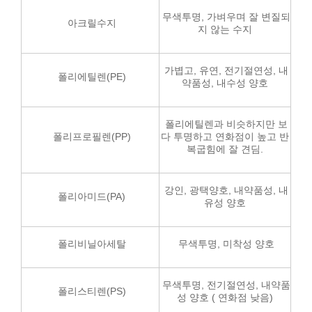
무색투명, 가벼우며 잘 변질되
아크릴수지
지 않는 수지
가볍고, 유연, 전기절연성, 내
폴리에틸렌(PE)
약품성, 내수성 양호
폴리에틸렌과 비슷하지만 보
폴리프로필렌(PP)
다 투명하고 연화점이 높고 반
복굽힘에 잘 견딤.
강인, 광택양호, 내약품성, 내
폴리아미드(PA)
유성 양호
폴리비닐아세탈
무색투명, 미착성 양호
무색투명, 전기절연성, 내약품
폴리스티렌(PS)
성 양호 ( 연화점 낮음)