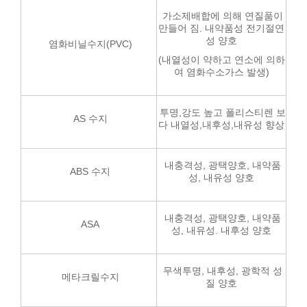
가소제배합에 의해 연질품이
만들어 짐. 내약품성 전기절연
성 양호
염화비닐수지(PVC)
(내열성이 약하고 연소에 의하
여 염화수소가스 발생)
투명,강도 높고 폴리스티렌 보
AS 수지
다 내열성,내후성,내유성 향상
내충격성, 광택양호, 내약품
ABS 수지
성, 내유성 양호
내충격성, 광택양호, 내약품
ASA
성, 내유성. 내후성 양호
무색투명, 내후성, 광학적 성
메타크릴수지
질 양호